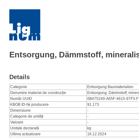
Entsorgung, Dämmstoff, minerali
Details
Categorie
Entsorgung Baumaterialien
Denumire material de construcție
Entsorgung, Dämmstoff, miner
Număr UUID
6B475240-A65F-4615-97F3
KBOB ID-№ producere
91.173
Dimensiune
-
Categorie de unități
-
Valoare
-
Unitate declarată
kg
Ultima actualizare
16.12.2024