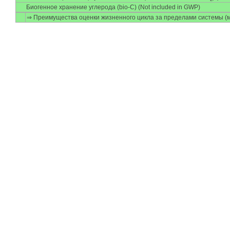
Биогенное хранение углерода (bio-C) (Not included in GWP)
⇒ Преимущества оценки жизненного цикла за пределами системы (м