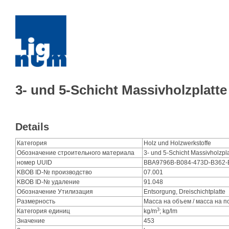
3- und 5-Schicht Massivholzplatte
Details
Категория
Holz und Holzwerkstoffe
Обозначение строительного материала
3- und 5-Schicht Massivholzpla
номер UUID
BBA9796B-B084-473D-B362
KBOB ID-№ производство
07.001
KBOB ID-№ удаление
91.048
Обозначение Утилизация
Entsorgung, Dreischichtplatte
Размерность
Масса на объем / масса на 
3
Категория единиц
kg/m
; kg/lm
Значение
453