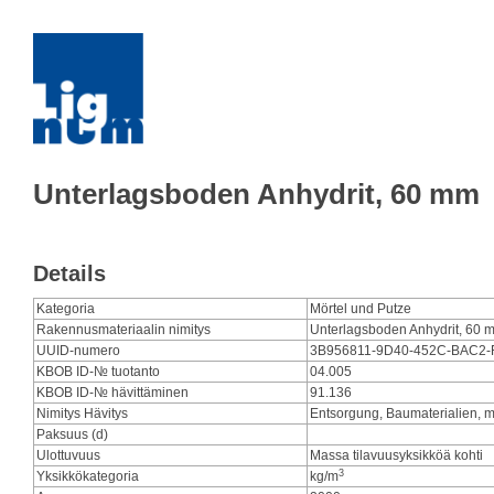
Unterlagsboden Anhydrit, 60 mm
Details
Kategoria
Mörtel und Putze
Rakennusmateriaalin nimitys
Unterlagsboden Anhydrit, 60 
UUID-numero
3B956811-9D40-452C-BAC2
KBOB ID-№ tuotanto
04.005
KBOB ID-№ hävittäminen
91.136
Nimitys Hävitys
Entsorgung, Baumaterialien, mi
Paksuus (d)
Ulottuvuus
Massa tilavuusyksikköä kohti
3
Yksikkökategoria
kg/m