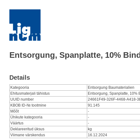
Entsorgung, Spanplatte, 10% Bind
Details
Kategooria
Entsorgung Baumaterialien
Ehitusmaterjali tähistus
Entsorgung, Spanplatte, 10% B
UUID number
24661F49-326F-4468-A418-
KBOB ID-№ tootmine
91.145
Mõõt
-
Ühikute kategooria
-
Väärtus
-
Deklareeritud üksus
kg
Viimane värskendus
16.12.2024