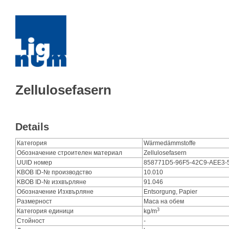
Zellulosefasern
Details
Категория
Wärmedämmstoffe
Обозначение строителен материал
Zellulosefasern
UUID номер
858771D5-96F5-42C9-AEE3
KBOB ID-№ производство
10.010
KBOB ID-№ изхвърляне
91.046
Обозначение Изхвърляне
Entsorgung, Papier
Размерност
Маса на обем
3
Категория единици
kg/m
Стойност
-