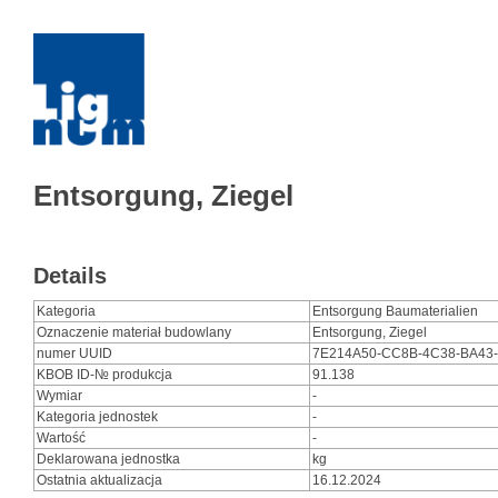
Entsorgung, Ziegel
Details
Kategoria
Entsorgung Baumaterialien
Oznaczenie materiał budowlany
Entsorgung, Ziegel
numer UUID
7E214A50-CC8B-4C38-BA43
KBOB ID-№ produkcja
91.138
Wymiar
-
Kategoria jednostek
-
Wartość
-
Deklarowana jednostka
kg
Ostatnia aktualizacja
16.12.2024