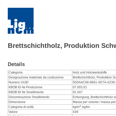
Brettschichtholz, Produktion Sch
Details
Categoria
Holz und Holzwerkstoffe
Designazione materiale da costruzione
Brettschichtholz, Produktion S
Numero UUID
5D0AAC66-9661-4D7A-A239
KBOB ID-№ Produzione
07.003.01
KBOB ID-№ Smaltimento
91.047
Denominazione Smaltimento
Entsorgung, Brettschichtholz v
Dimensione
Massa per volume / massa per 
3
Categoria di unità
kg/m
; kg/lm
Valore
439