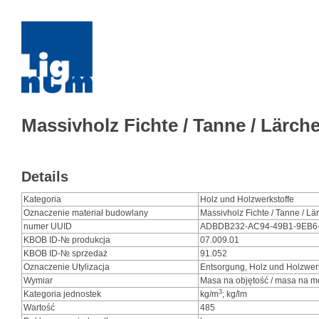
Massivholz Fichte / Tanne / Lärche
Details
Kategoria
Holz und Holzwerkstoffe
Oznaczenie materiał budowlany
Massivholz Fichte / Tanne / Lär
numer UUID
ADBDB232-AC94-49B1-9EB6
KBOB ID-№ produkcja
07.009.01
KBOB ID-№ sprzedaż
91.052
Oznaczenie Utylizacja
Entsorgung, Holz und Holzwerk
Wymiar
Masa na objętość / masa na me
3
Kategoria jednostek
kg/m
; kg/lm
Wartość
485