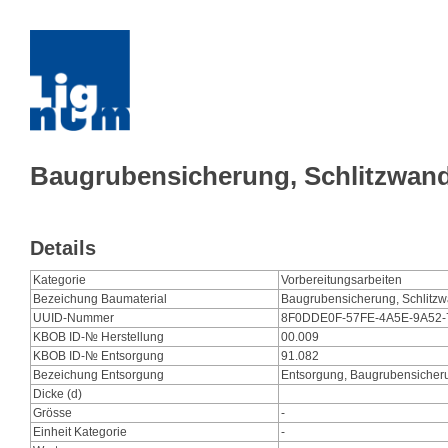
Baugrubensicherung, Schlitzwan
Details
Kategorie
Vorbereitungsarbeiten
Bezeichung Baumaterial
Baugrubensicherung, Schlitz
UUID-Nummer
8F0DDE0F-57FE-4A5E-9A52
KBOB ID-№ Herstellung
00.009
KBOB ID-№ Entsorgung
91.082
Bezeichung Entsorgung
Entsorgung, Baugrubensicher
Dicke (d)
Grösse
-
Einheit Kategorie
-