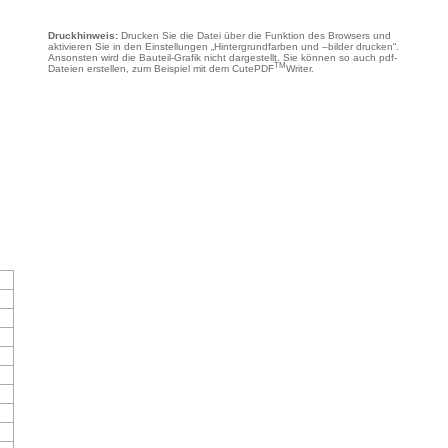
Druckhinweis:
Drucken Sie die Datei über die Funktion des Browsers und
aktivieren Sie in den Einstellungen „Hintergrundfarben und –bilder drucken“.
Ansonsten wird die Bauteil-Grafik nicht dargestellt. Sie können so auch pdf-
TM
Dateien erstellen, zum Beispiel mit dem CutePDF
Writer.