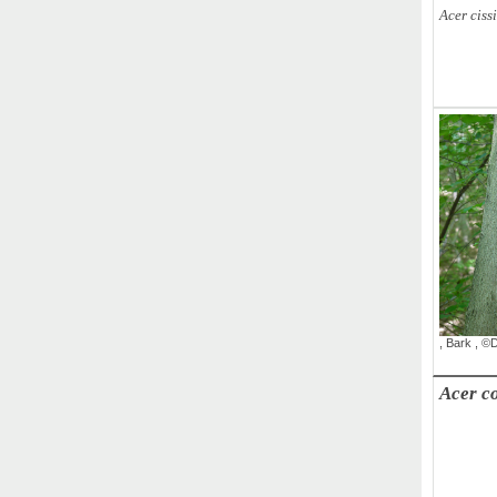
Acer ciss
,
Seeds
,
©
,
Bark
,
©D
Acer c