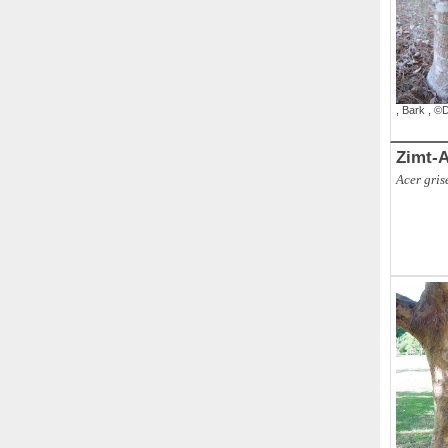
,
Bark
,
©D
Zimt-
Acer gri