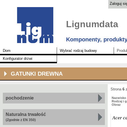
Zaloguj si
Lignumdata
Komponenty, produkty
Dom
Wybrać rodzaj budowy
Produ
Konfigurator drzwi
GATUNKI DREWNA
Strona
6
z
pochodzenie
Nazwisko 
Rodzaj i 
Obraz
Naturalna trwałość
Acer c
(Zgodnie z EN 350)