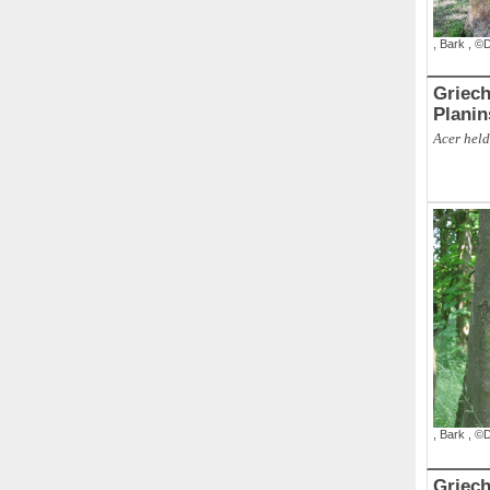
,
Bark
,
©D
Griech
Planin
Acer held
,
Branch
,
,
Bark
,
©D
Griech