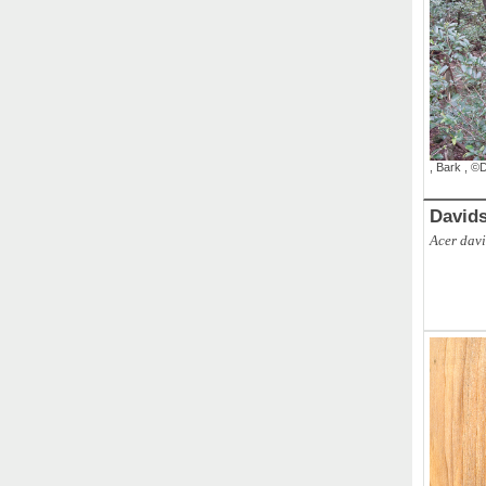
,
Bark
,
©D
David
Acer davi
,
Fall Leav