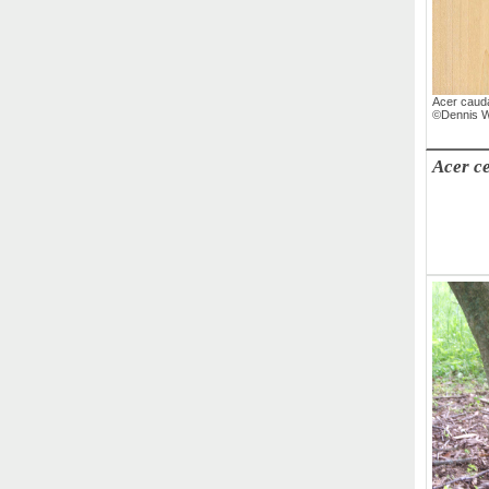
Acer caud
©Dennis W
Acer c