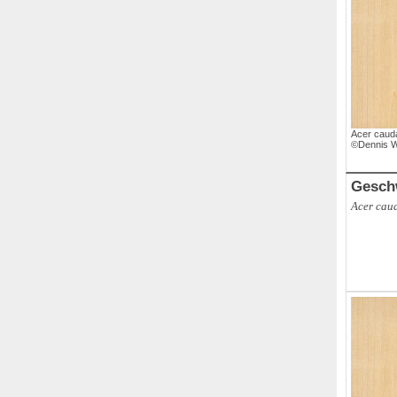
Acer caud
©Dennis W
Gesch
Acer cau