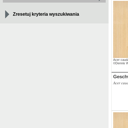
Zresetuj kryteria wyszukiwania
Acer caud
©Dennis W
Gesch
Acer cau