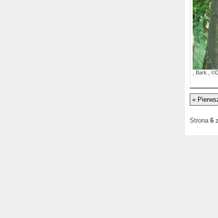
,
Bark
,
©D
« Pierws
Strona
6
z