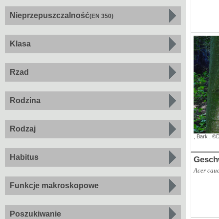
Nieprzepuszczalność
(EN 350)
Klasa
Rzad
Rodzina
Rodzaj
,
Bark
,
©D
Habitus
Gesch
Acer cau
Funkcje makroskopowe
Poszukiwanie