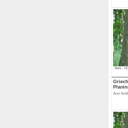
,
Bark
,
©D
Griech
Planin
Acer held