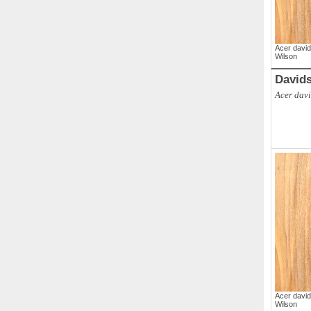
Acer davidi
Wilson
David
Acer davi
,
Branch
,
Acer david
Wilson