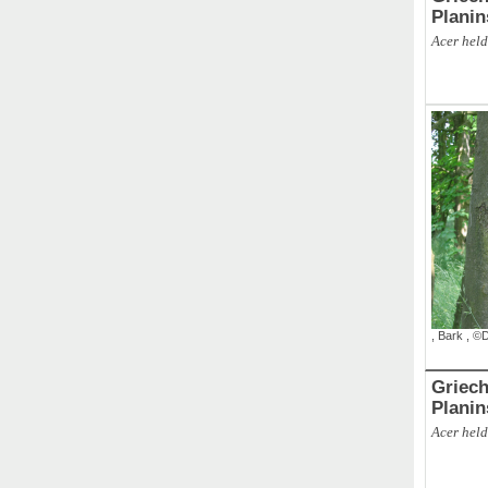
Planin
Acer held
,
Bark
,
©D
Griech
Planin
Acer held