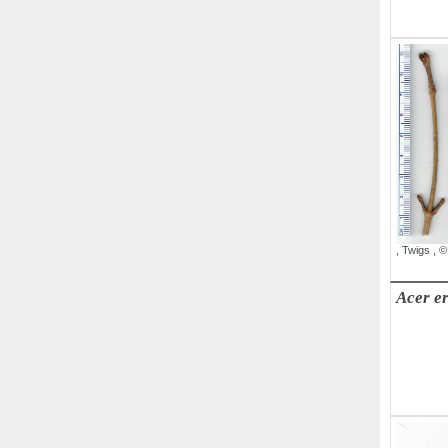
,
Twigs
,
©
,
Twigs
,
©
Acer e