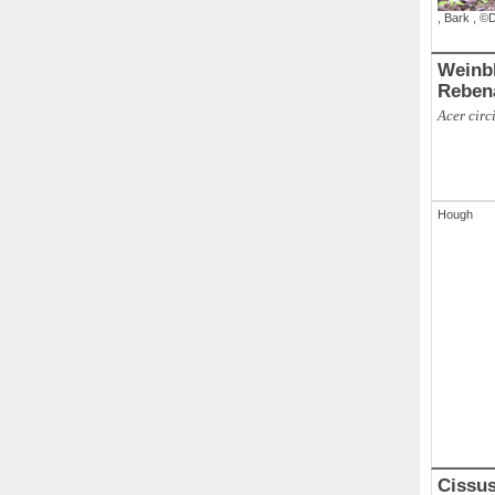
,
Bark
,
©D
Weinbl
Reben
Acer cir
Hough
Cissus