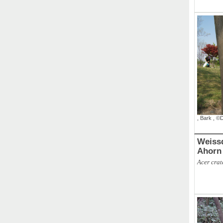
,
Branch
,
,
Bark
,
©D
Weissd
Ahorn
Acer crat