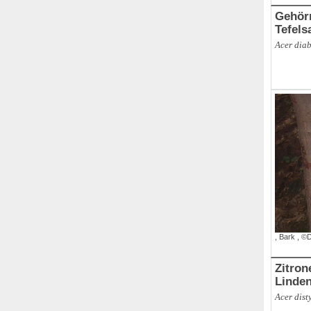
Gehör
Tefels
Acer dia
,
Branch
,
,
Bark
,
©D
Zitron
Linden
Acer dist