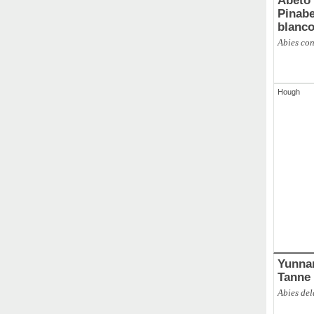
Abeto 
Pinabete; Pi
blanc
Abies co
Hough
Yunnan-Ta
Tanne
Abies del