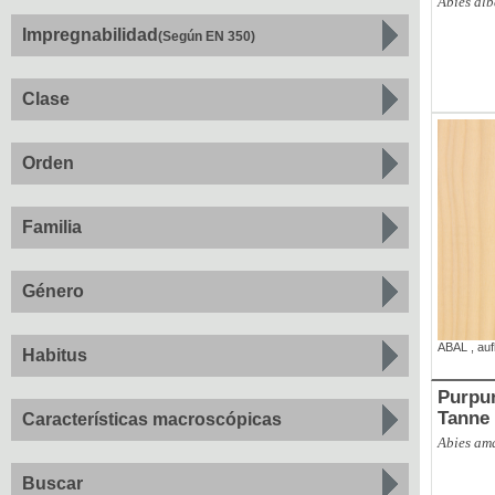
Abies al
Impregnabilidad
(Según EN 350)
Clase
Orden
Familia
Género
ABAL
,
au
Habitus
Purpur-Tan
Tanne
Características macroscópicas
Abies ama
Buscar