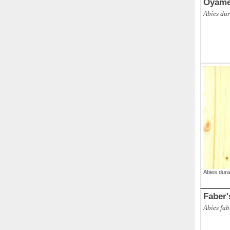
Oyame
Abies du
Abies dur
Faber'
Abies fab