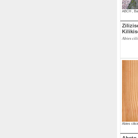
ABCH
,
Ba
Zilizi
Kiliki
Abies cil
Abies cilic