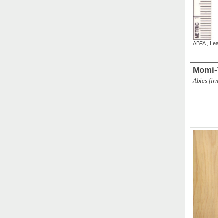
ABFA
,
Le
Momi-
Abies fir