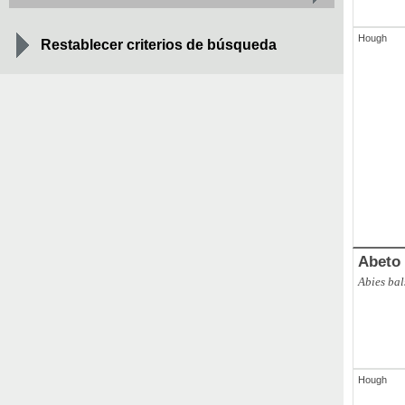
Hough
Restablecer criterios de búsqueda
ABAL
,
ges
Abies alba
Abeto
Abies ba
Hough