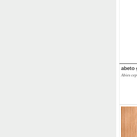
abeto 
Abies ce
ABBR
,
Br