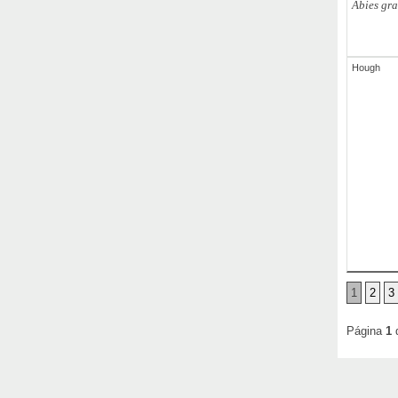
Küstenta
Abies gra
Küsten-Ta
Tanne
Hough
1
2
3
Página
1