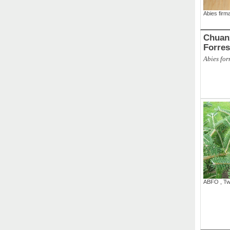
Abies firm
Chuan
Forres
Abies forr
ABFO
,
Tw