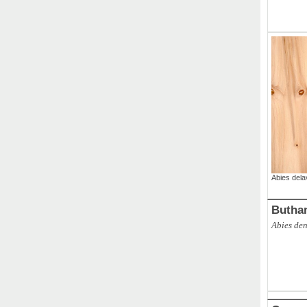
ABCO
,
Br
Abies dela
Butha
Abies de