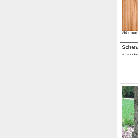
Abies ceph
Schen
Abies che