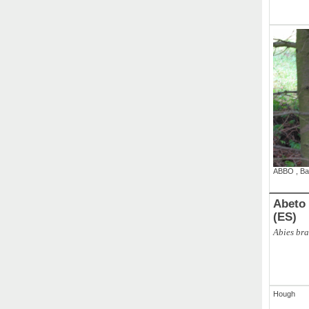
ABBO
,
Ba
Abeto 
(ES)
Abies bra
Hough