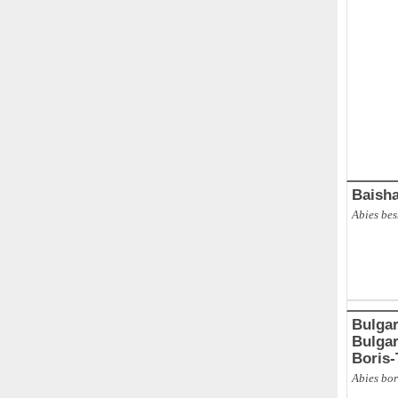
ABAL
,
Ba
Baisha
Abies be
Bulgar
Bulgarie
Boris
Abies bor