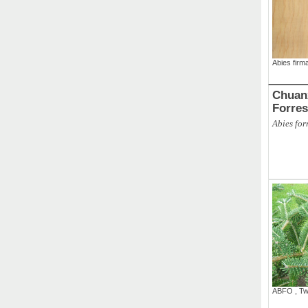
Abies firm
Chuan
Forres
Abies forr
ABFO
,
Tw