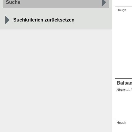
Suche
Hough
Suchkriterien zurücksetzen
ABAL
,
ges
Abies alba
Balsa
Abies ba
Hough