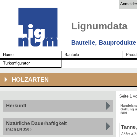
Anmelde
Lignumdata
Bauteile, Bauprodukte
Home
Bauteile
Produ
Türkonfigurator
HOLZARTEN
Seite
1
vo
Herkunft
Handelsn
Gattung u
Bild
Natürliche Dauerhaftigkeit
Tanne
(nach EN 350 )
Abies al