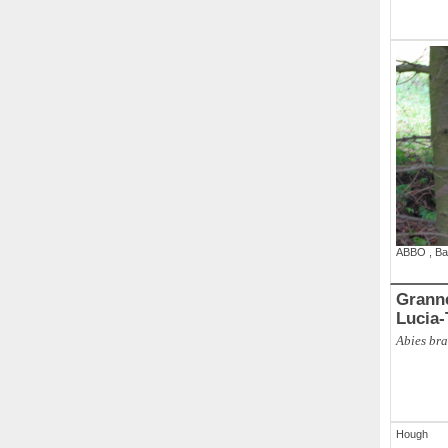
ABBO
,
Ba
Grannen-
Lucia
Abies bra
Hough