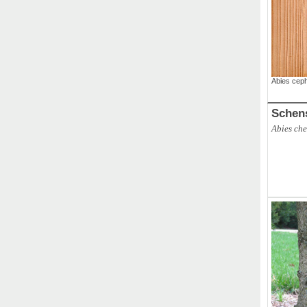
Abies ceph
Schen
Abies che