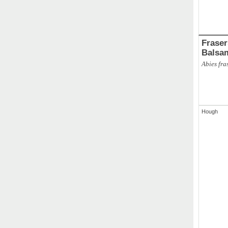
Frasers T
Balsa
Abies fra
Hough