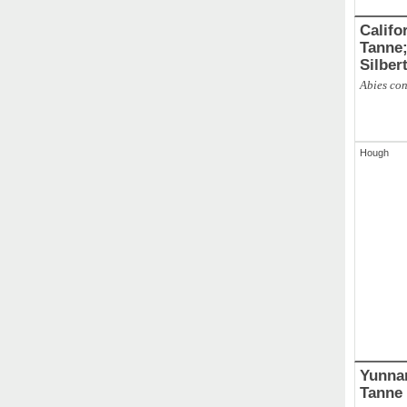
Califo
Tanne; Kolorado-Tan
Abies co
Hough
Yunnan-Ta
Tanne