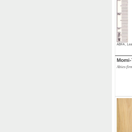
ABFA
,
Le
Momi-
Abies fir