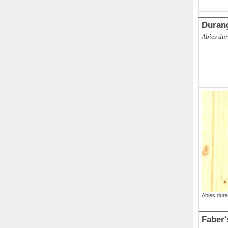
Duran
Abies du
Abies dur
Faber'