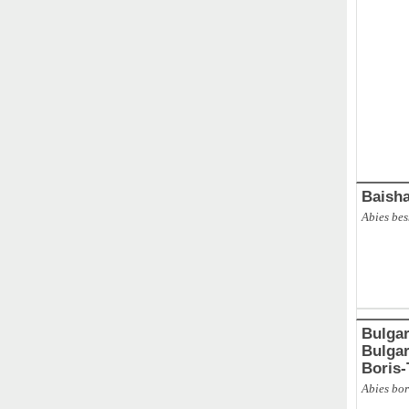
ABAL
,
Ba
Baisha
Abies be
Bulgar
Bulgarie
Boris
Abies bor