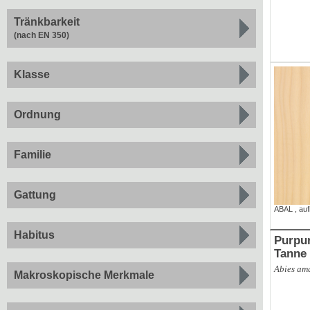
Tränkbarkeit
(nach EN 350)
Klasse
Ordnung
Familie
Gattung
ABAL
,
au
Habitus
Purpur-Tan
Tanne
Abies ama
Makroskopische Merkmale