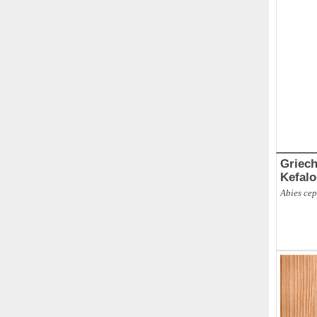
Griech
Kefalo
Abies ce
ABBR
,
Br