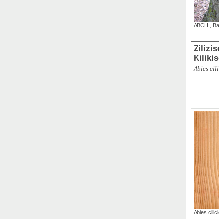
ABCH
,
Ba
Zilizi
Kiliki
Abies cil
Abies cilic