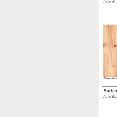
Abies del
ABCO
,
Br
Abies dela
Butha
Abies de