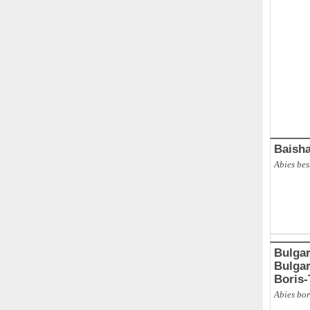
ABAL
,
Ba
Baisha
Abies be
Bulgar
Bulgarie
Boris
Abies bor