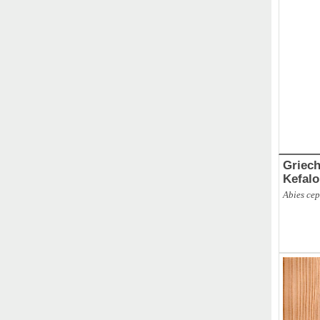
Griech
Kefalo
Abies ce
ABBR
,
Br