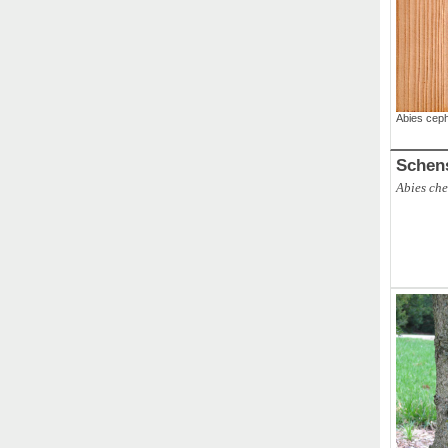
Abies ceph
Schen
Abies che