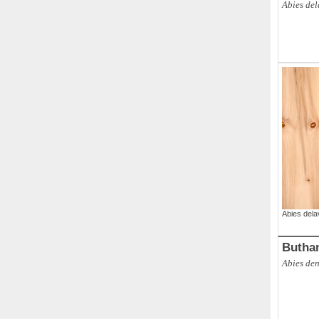
Abies del
ABCO
,
Br
Abies dela
Butha
Abies de