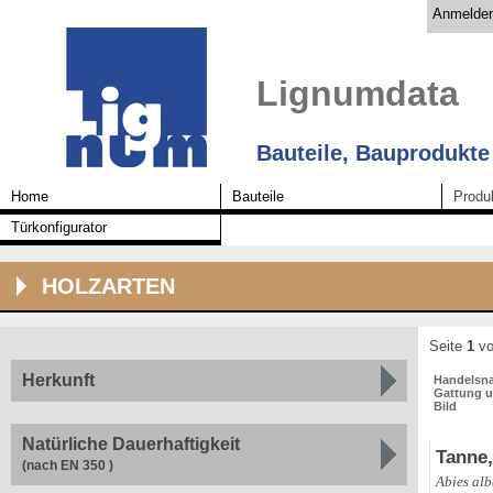
Anmelde
Lignumdata
Bauteile, Bauprodukte
Home
Bauteile
Produ
Türkonfigurator
HOLZARTEN
Seite
1
vo
Herkunft
Handelsn
Gattung u
Bild
Natürliche Dauerhaftigkeit
Tanne
(nach EN 350 )
Abies al