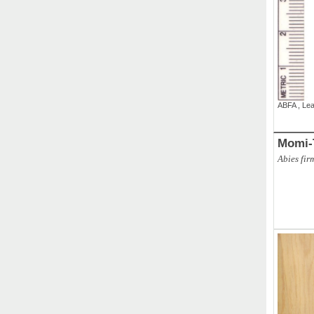
ABFA
,
Le
Momi-
Abies fir