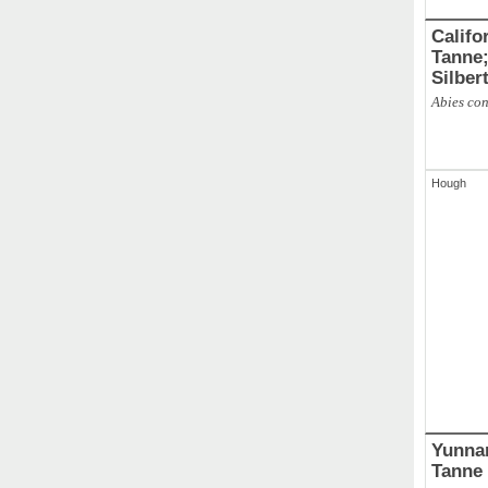
Califo
Tanne; Kolorado-Tan
Abies co
Hough
Yunnan-Ta
Tanne