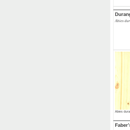
Duran
Abies du
Abies dur
Faber'