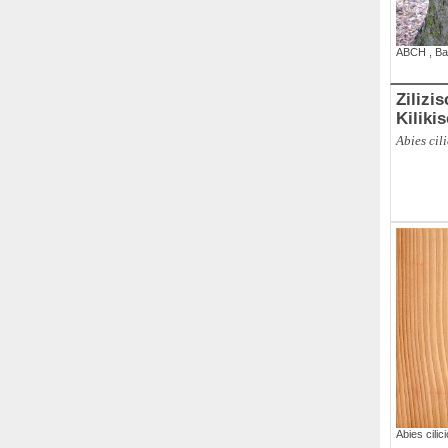
ABCH
,
Ba
Zilizi
Kiliki
Abies cil
Abies cilic