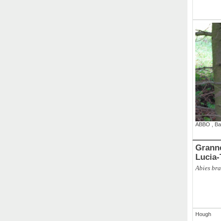
ABBO
,
Ba
Grannen-
Lucia
Abies bra
Hough