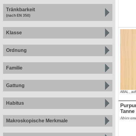
Tränkbarkeit
(nach EN 350)
Klasse
Ordnung
Familie
Gattung
ABAL
,
au
Habitus
Purpur-Tan
Tanne
Abies ama
Makroskopische Merkmale