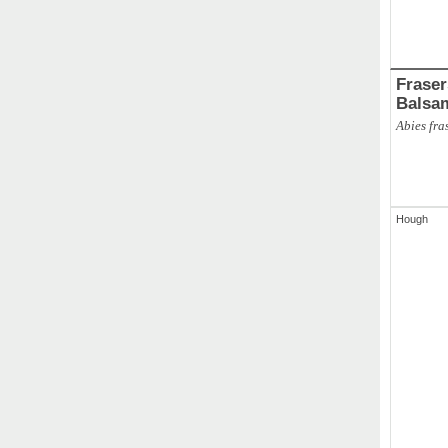
Frasers T
Balsa
Abies fra
Hough