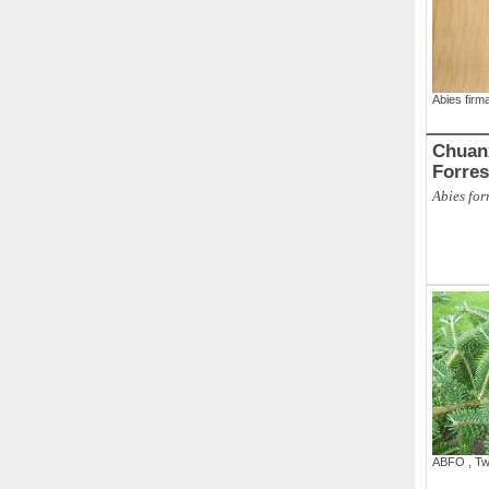
Abies firm
Chuan
Forres
Abies forr
ABFO
,
Tw