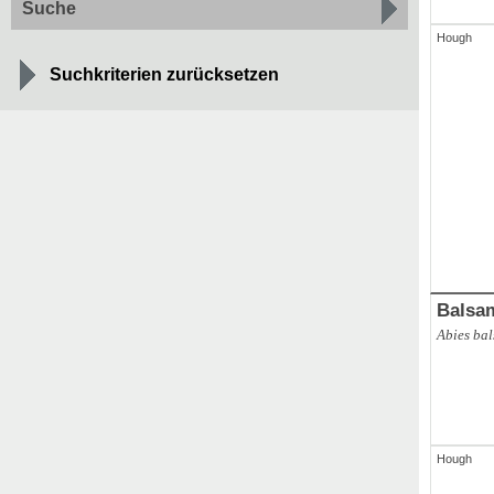
Suche
Hough
Suchkriterien zurücksetzen
ABAL
,
ges
Abies alba
Balsa
Abies ba
Hough