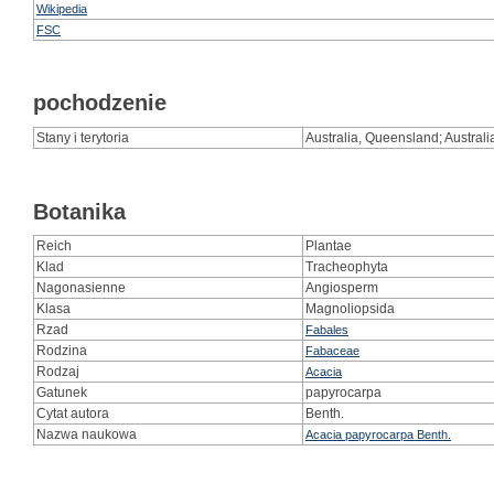
Wikipedia
FSC
pochodzenie
Stany i terytoria
Australia, Queensland; Australia
Botanika
Reich
Plantae
Klad
Tracheophyta
Nagonasienne
Angiosperm
Klasa
Magnoliopsida
Rzad
Fabales
Rodzina
Fabaceae
Rodzaj
Acacia
Gatunek
papyrocarpa
Cytat autora
Benth.
Nazwa naukowa
Acacia papyrocarpa Benth.