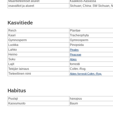
Maantieteelliset alueet
Kaakkois-Aasiassa
osavaltiot ja alueet
Sichuan; China: SW Sichuan, NW
Kasvitiede
Reich
Plantae
Kaari
Tracheophyta
Gymnosperm
Gymnosperm
Luokka
Pinopsida
Lahko
Pinales
Heimo
Pinaceae
Suku
Abies
Lajit
forrestii
Tekijän lainaus
Coltm.-Rog.
Tieteellinen nimi
Abies forrestii Coltm.-Rog.
Habitus
Puulaji
havupuu
Kasvumuoto
Baum