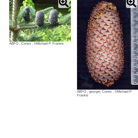
ABFO
,
Cones
,
©Michael P. Frankis
ABFO
,
georgei, Cones
,
©Michael P.
Frankis