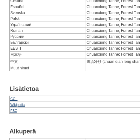
Čeština
Chuanxiong Tanne; Forrest Ta
Español
Chuanxiong Tanne; Forrest Ta
Svenska
Chuanxiong Tanne; Forrest Ta
Polski
Chuanxiong Tanne; Forrest Ta
Український
Chuanxiong Tanne; Forrest Ta
Român
Chuanxiong Tanne; Forrest Ta
Русский
Chuanxiong Tanne; Forrest Ta
Български
Chuanxiong Tanne; Forrest Ta
EESTI
Chuanxiong Tanne; Forrest Ta
Chuanxiong Tanne; Forrest Ta
日本語
中文
川滇冷杉 (chuan dian leng shan) 
Muut nimet
Lisätietoa
COL
Wikipedia
FSC
Alkuperä