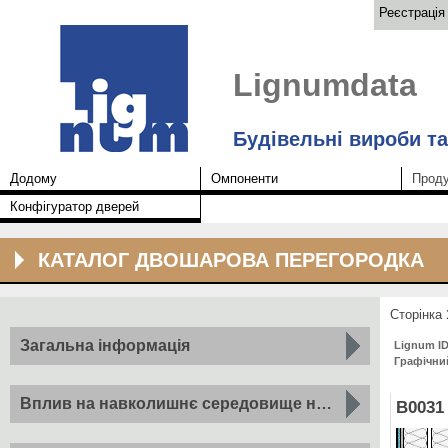
Реєстрація
Lignumdata
Будівельні вироби т
Додому
Омпоненти
Проду
Конфігуратор дверей
КАТАЛОГ ДВОШАРОВА ПЕРЕГОРОДКА
Сторінка
Загальна інформація
Lignum I
Графічни
2
Вплив на навколишнє середовище на м
компонент 
B0031