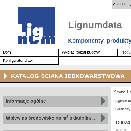
Zaloguj si
Lignumdata
Komponenty, produkty
Dom
Wybrać rodzaj budowy
Produ
Konfigurator drzwi
KATALOG ŚCIANA JEDNOWARSTWOWA
Strona
1
z
Informacje ogólne
Lignum I
Graficzny
2
Wpływ na środowisko na m
składnika według wskaźnika
C0074