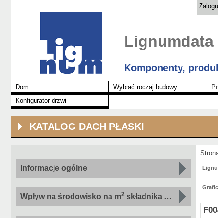
Zalogu
Lignumdata
Komponenty, produk
Dom
Wybrać rodzaj budowy
Pr
Konfigurator drzwi
KATALOG DACH PŁASKI
Stron
Informacje ogólne
Lign
Grafi
2
Wpływ na środowisko na m
składnika według wskaźnika
F00