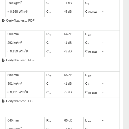
2
290 kg/m
C
-1 dB
C
–
I
2
≈ 0,168 W/m
K
C
-5 dB
C
–
tr
I50-2500
Certyfikat testu PDF
500 mm
R
64 dB
L
–
w
nw
2
292 kg/m
C
-1 dB
C
–
I
2
≈ 0,159 W/m
K
C
-5 dB
C
–
tr
I50-2500
Certyfikat testu PDF
580 mm
R
65 dB
L
–
w
nw
2
301 kg/m
C
-1 dB
C
–
I
2
≈ 0,131 W/m
K
C
-5 dB
C
–
tr
I50-2500
Certyfikat testu PDF
640 mm
R
65 dB
L
–
w
nw
2