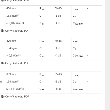
Certyfikat testu PDF
450 mm
R
39 dB
L
–
w
nw
2
153 kg/m
C
-1 dB
C
–
I
2
≈ 0,107 W/m
K
C
-4 dB
C
–
tr
I50-2500
Certyfikat testu PDF
470 mm
R
40 dB
L
–
w
nw
2
154 kg/m
C
-1 dB
C
–
I
2
≈ 0,1 W/m
K
C
-4 dB
C
–
tr
I50-2500
Certyfikat testu PDF
609 mm
R
65 dB
L
–
w
nw
2
em
198 kg/m
C
-5 dB
C
–
I
2
≈ 0,143 W/m
K
C
-11 dB
C
–
tr
I50-2500
Certyfikat testu PDF