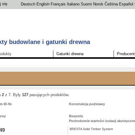
j się
Deutsch
English
Français
Italiano
Suomi
Norsk
Čeština
Español
ty budowlane i gatunki drewna
odukty
Gatunki drewna
Producent
a
2
z 7. Były
127
pasujących produktów.
um ID-№
Konstrukcja podstawy
czny
Boazeria
Pochodzenie wartości izolacji akustyczne
49
BRESTA Solid Timber System