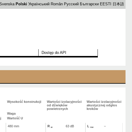
Svenska
Polski
Український
Român
Русский
Български
EESTI
日本語
Dostęp do API
Wysokość konstrukcji
Wartości izolacyjności
Wartości izolacyjności
od dźwięków
akustycznej odgłos
powietrznych
kroków
Waga
j
Wartość U
480 mm
R
63 dB
L
–
w
nw