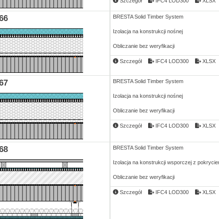
Szczegół
IFC4 LOD300
XLSX
66
BRESTA Solid Timber System
Izolacja na konstrukcji nośnej
Obliczanie bez weryfikacji
Szczegół
IFC4 LOD300
XLSX
67
BRESTA Solid Timber System
Izolacja na konstrukcji nośnej
Obliczanie bez weryfikacji
Szczegół
IFC4 LOD300
XLSX
68
BRESTA Solid Timber System
Izolacja na konstrukcji wsporczej z pokryci
Obliczanie bez weryfikacji
Szczegół
IFC4 LOD300
XLSX