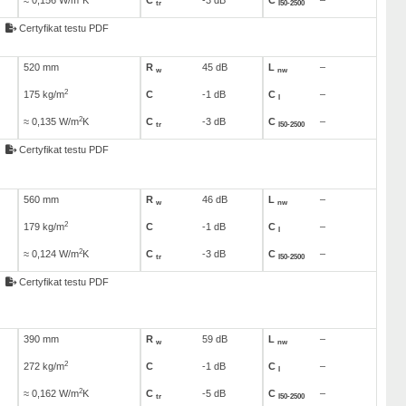
≈ 0,156 W/m
K
C
-3 dB
C
–
tr
I50-2500
Certyfikat testu PDF
520 mm
R
45 dB
L
–
w
nw
2
175 kg/m
C
-1 dB
C
–
I
2
≈ 0,135 W/m
K
C
-3 dB
C
–
tr
I50-2500
Certyfikat testu PDF
560 mm
R
46 dB
L
–
w
nw
2
179 kg/m
C
-1 dB
C
–
I
2
≈ 0,124 W/m
K
C
-3 dB
C
–
tr
I50-2500
Certyfikat testu PDF
390 mm
R
59 dB
L
–
w
nw
2
272 kg/m
C
-1 dB
C
–
I
2
≈ 0,162 W/m
K
C
-5 dB
C
–
tr
I50-2500