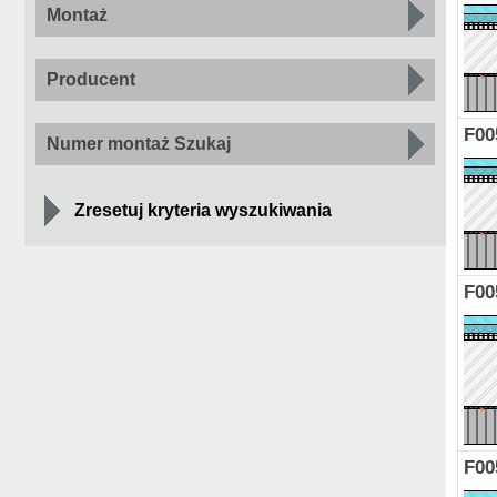
Montaż
Producent
F00
Numer montaż Szukaj
Zresetuj kryteria wyszukiwania
F00
F00