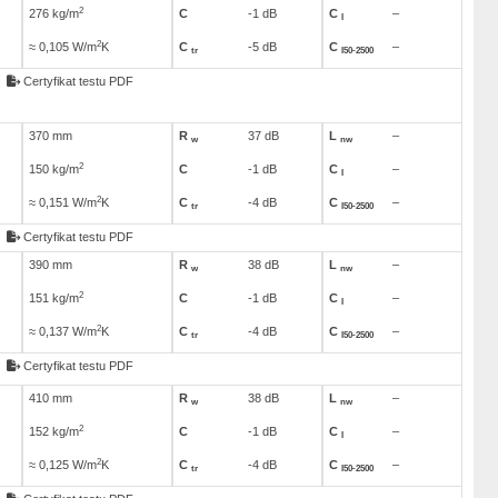
2
276 kg/m
C
-1 dB
C
–
I
2
≈ 0,105 W/m
K
C
-5 dB
C
–
tr
I50-2500
Certyfikat testu PDF
370 mm
R
37 dB
L
–
w
nw
2
150 kg/m
C
-1 dB
C
–
I
2
≈ 0,151 W/m
K
C
-4 dB
C
–
tr
I50-2500
Certyfikat testu PDF
390 mm
R
38 dB
L
–
w
nw
2
151 kg/m
C
-1 dB
C
–
I
2
≈ 0,137 W/m
K
C
-4 dB
C
–
tr
I50-2500
Certyfikat testu PDF
410 mm
R
38 dB
L
–
w
nw
2
152 kg/m
C
-1 dB
C
–
I
2
≈ 0,125 W/m
K
C
-4 dB
C
–
tr
I50-2500