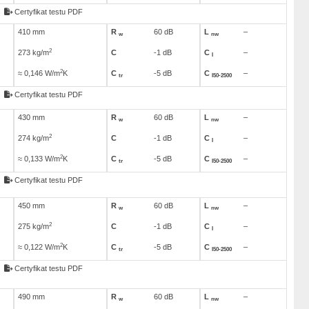
Certyfikat testu PDF
410 mm
R
60 dB
L
–
w
nw
2
273 kg/m
C
-1 dB
C
–
I
2
≈ 0,146 W/m
K
C
-5 dB
C
–
tr
I50-2500
Certyfikat testu PDF
430 mm
R
60 dB
L
–
w
nw
2
274 kg/m
C
-1 dB
C
–
I
2
≈ 0,133 W/m
K
C
-5 dB
C
–
tr
I50-2500
Certyfikat testu PDF
450 mm
R
60 dB
L
–
w
nw
2
275 kg/m
C
-1 dB
C
–
I
2
≈ 0,122 W/m
K
C
-5 dB
C
–
tr
I50-2500
Certyfikat testu PDF
490 mm
R
60 dB
L
–
w
nw