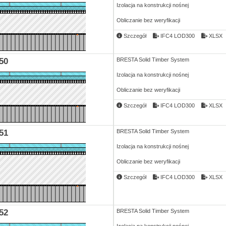
Izolacja na konstrukcji nośnej
Obliczanie bez weryfikacji
Szczegół
IFC4 LOD300
XLSX
50
BRESTA Solid Timber System
Izolacja na konstrukcji nośnej
Obliczanie bez weryfikacji
Szczegół
IFC4 LOD300
XLSX
51
BRESTA Solid Timber System
Izolacja na konstrukcji nośnej
Obliczanie bez weryfikacji
Szczegół
IFC4 LOD300
XLSX
52
BRESTA Solid Timber System