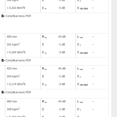
308 kg/m
C
-1 dB
C
–
I
2
≈ 0,116 W/m
K
C
-5 dB
C
–
tr
I50-2500
Certyfikat testu PDF
400 mm
R
43 dB
L
–
w
nw
2
161 kg/m
C
-1 dB
C
–
I
2
≈ 0,184 W/m
K
C
-3 dB
C
–
tr
I50-2500
Certyfikat testu PDF
420 mm
R
44 dB
L
–
w
nw
2
164 kg/m
C
-1 dB
C
–
I
2
≈ 0,174 W/m
K
C
-3 dB
C
–
tr
I50-2500
Certyfikat testu PDF
460 mm
R
44 dB
L
–
w
nw
2
168 kg/m
C
-1 dB
C
–
I
2