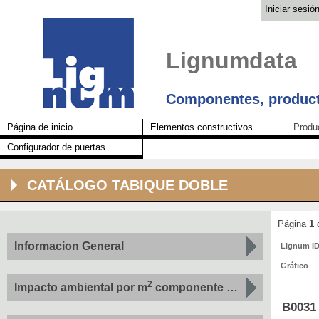
Iniciar sesió
Lignumdata
Componentes, product
Página de inicio
Elementos constructivos
Produ
Configurador de puertas
CATÁLOGO TABIQUE DOBLE
Página
1
Informacion General
Lignum I
Gráfico
2
Impacto ambiental por m
componente por indicador
B0031