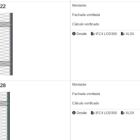
22
Montante
Fachada ventilada
Cálculo verificado
Detalle
IFC4 LOD300
XLSX
28
Montante
Fachada ventilada
Cálculo verificado
Detalle
IFC4 LOD300
XLSX