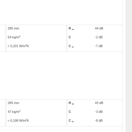
285 mm
R
44 dB
w
2
54 kg/m
C
-2 dB
2
≈ 0,201 W/m
K
C
-7 dB
tr
285 mm
R
43 dB
w
2
47 kg/m
C
-3 dB
2
≈ 0,198 W/m
K
C
-8 dB
tr