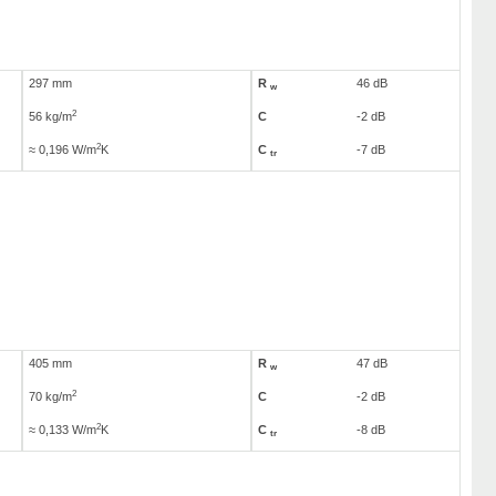
297 mm
R
46 dB
w
2
56 kg/m
C
-2 dB
2
≈ 0,196 W/m
K
C
-7 dB
tr
405 mm
R
47 dB
w
2
70 kg/m
C
-2 dB
2
≈ 0,133 W/m
K
C
-8 dB
tr