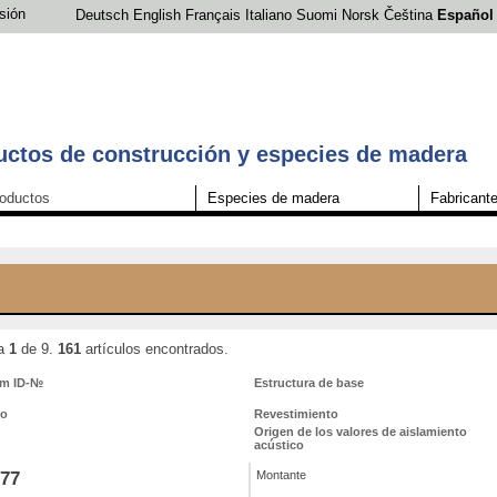
esión
Deutsch
English
Français
Italiano
Suomi
Norsk
Čeština
Español
ctos de construcción y especies de madera
oductos
Especies de madera
Fabricant
na
1
de 9.
161
artículos encontrados.
um ID-№
Estructura de base
co
Revestimiento
Origen de los valores de aislamiento
acústico
77
Montante