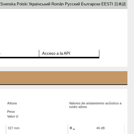
Svenska
Polski
Український
Român
Русский
Български
EESTI
日本語
e
Acceso a la API
Altura
Valores de aislamiento acústico a
ruido aéreo
Peso
Valor U
327 mm
R
46 dB
w