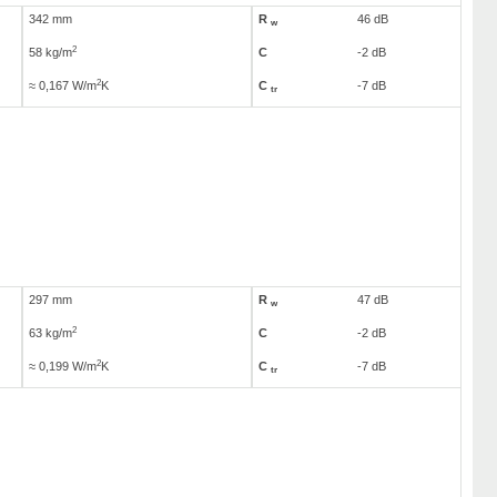
342 mm
R
46 dB
w
2
58 kg/m
C
-2 dB
2
≈ 0,167 W/m
K
C
-7 dB
tr
297 mm
R
47 dB
w
2
63 kg/m
C
-2 dB
2
≈ 0,199 W/m
K
C
-7 dB
tr