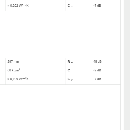
2
≈ 0,202 W/m
K
C
-7 dB
tr
297 mm
R
48 dB
w
2
68 kg/m
C
-2 dB
2
≈ 0,199 W/m
K
C
-7 dB
tr