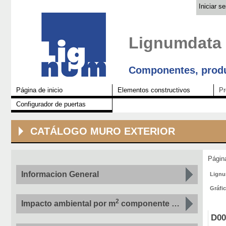
Iniciar s
Lignumdata
Componentes, produ
Página de inicio
Elementos constructivos
Pr
Configurador de puertas
CATÁLOGO MURO EXTERIOR
Pági
Informacion General
Lign
Gráfi
2
Impacto ambiental por m
componente por indicador
D00