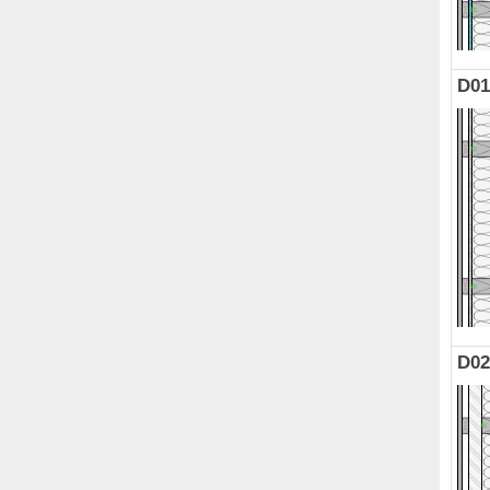
D01
D02