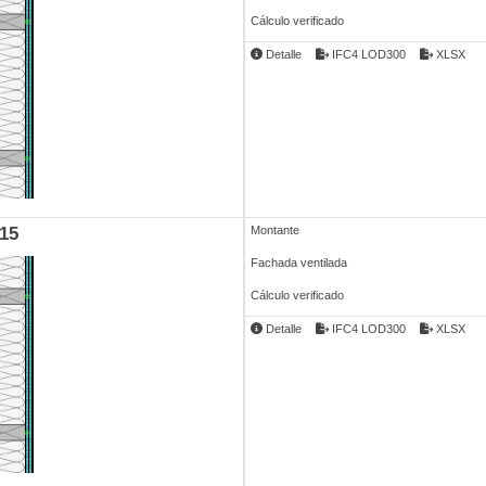
Cálculo verificado
Detalle
IFC4 LOD300
XLSX
15
Montante
Fachada ventilada
Cálculo verificado
Detalle
IFC4 LOD300
XLSX