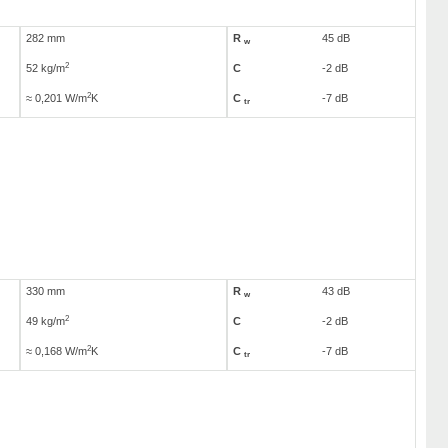
282 mm
R
45 dB
w
2
52 kg/m
C
-2 dB
2
≈ 0,201 W/m
K
C
-7 dB
tr
330 mm
R
43 dB
w
2
49 kg/m
C
-2 dB
2
≈ 0,168 W/m
K
C
-7 dB
tr