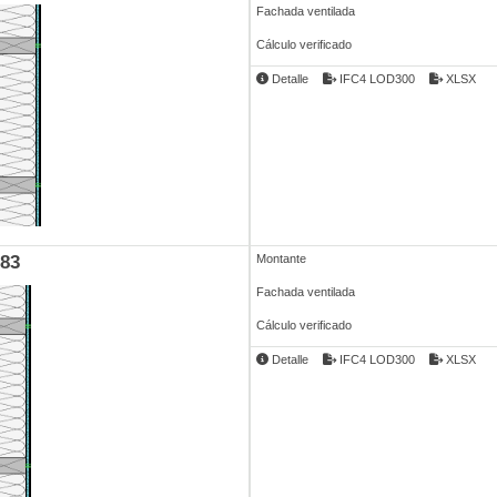
Fachada ventilada
Cálculo verificado
Detalle
IFC4 LOD300
XLSX
83
Montante
Fachada ventilada
Cálculo verificado
Detalle
IFC4 LOD300
XLSX