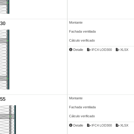
30
Montante
Fachada ventilada
Cálculo verificado
Detalle
IFC4 LOD300
XLSX
55
Montante
Fachada ventilada
Cálculo verificado
Detalle
IFC4 LOD300
XLSX