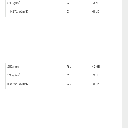
2
54 kg/m
C
-3 dB
2
≈ 0,171 W/m
K
C
-8 dB
tr
282 mm
R
47 dB
w
2
59 kg/m
C
-3 dB
2
≈ 0,204 W/m
K
C
-8 dB
tr