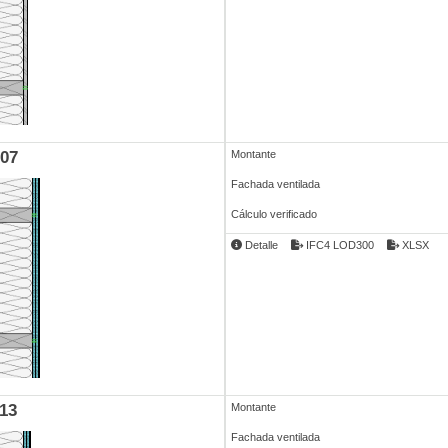
07
Montante
Fachada ventilada
Cálculo verificado
Detalle
IFC4 LOD300
XLSX
13
Montante
Fachada ventilada