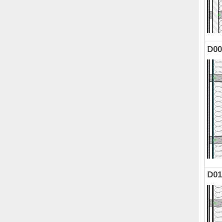
D00
D01