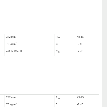
342 mm
R
48 dB
w
2
70 kg/m
C
-2 dB
2
≈ 0,17 W/m
K
C
-7 dB
tr
297 mm
R
49 dB
w
2
75 kg/m
C
-2 dB