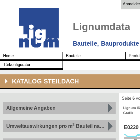
Anmelde
Lignumdata
Bauteile, Bauprodukte
Home
Bauteile
Produ
Türkonfigurator
KATALOG STEILDACH
Seite
6
vo
Allgemeine Angaben
Lignum I
Grafik
2
Umweltauswirkungen pro m
Bauteil nach Indikatoren
E0220