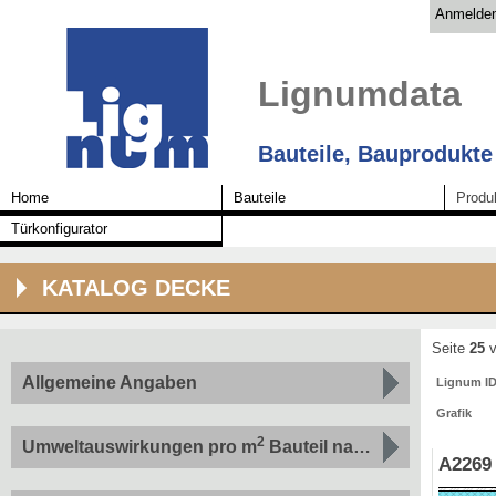
Anmelde
Lignumdata
Bauteile, Bauprodukte
Home
Bauteile
Produ
Türkonfigurator
KATALOG DECKE
Seite
25
v
Allgemeine Angaben
Lignum I
Grafik
2
Umweltauswirkungen pro m
Bauteil nach Indikatoren
A2269