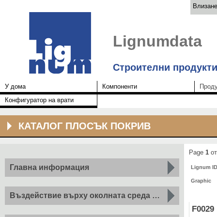
Влизан
Lignumdata
Строителни продукти
У дома
Компоненти
Проду
Конфигуратор на врати
КАТАЛОГ ПЛОСЪК ПОКРИВ
Page
1
от
Главна информация
Lignum I
Graphic
2
Въздействие върху околната среда на m
компонент
F0029