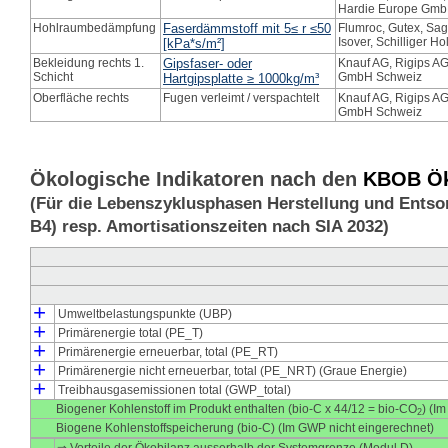
Hardie Europe Gmb
Hohlraumbedämpfung
Faserdämmstoff mit 5≤ r ≤50
Flumroc, Gutex, Sage
Isover, Schilliger Ho
[kPa*s/m²]
Bekleidung rechts 1.
Gipsfaser- oder
Knauf AG, Rigips A
Schicht
GmbH Schweiz
Hartgipsplatte ≥ 1000kg/m³
Oberfläche rechts
Fugen verleimt / verspachtelt
Knauf AG, Rigips A
GmbH Schweiz
Ökologische Indikatoren nach den
KBOB Öko
(Für die Lebenszyklusphasen Herstellung und Entso
B4) resp. Amortisationszeiten nach SIA 2032)
+
Umweltbelastungspunkte (UBP)
┣
┗
+
Umweltbelastungspunkte Herstellung (UBP_pro)
Umweltbelastungspunkte Entsorgung (UBP_dis)
Primärenergie total (PE_T)
┣
┃
┃
┗
┣
┗
+
Primärenergie Herstellung (PE_pro)
Primärenergie Entsorgung (PE_dis)
Primärenergie Herstellung, energetisch genutzt (PE_E_pro)
Primärenergie Herstellung, stofflich gebunden (PE_M_pro)
Primärenergie erneuerbar, total (PE_RT)
┣
┃
┃
┗
┣
┗
+
Primärenergie erneuerbar Herstellung total (PE_RT_pro)
Primärenergie erneuerbar Entsorgung (PE_RT_dis)
Primärenergie erneuerbar Herstellung, energetisch genutzt (
Primärenergie erneuerbar Herstellung, stofflich gebunden (P
Primärenergie nicht erneuerbar, total (PE_NRT) (Graue Energie)
┣
┃
┃
┗
┣
┗
+
Primärenergie nicht erneuerbar Herstellung (PE_NRT_pro)
Primärenergie nicht erneuerbar Entsorgung (PE_NRT_dis)
Primärenergie nicht erneuerbar Herstellung, energetisch gen
Primärenergie nicht erneuerbar Herstellung, stofflich gebun
Treibhausgasemissionen total (GWP_total)
┣
┗
Treibhausgasemissionen Herstellung (GWP_pro)
Treibhausgasemissionen Entsorgung (GWP_dis)
Biogener Kohlenstoff im Produkt enthalten (bio-C x 44/12 = bio-CO
) (I
2
Biogene Kohlenstoffspeicherung (bio-C) (Im GWP nicht eingerechnet)
⇒ Vorteile der Ökobilanz ausserhalb der Systemgrenze (Modul D)