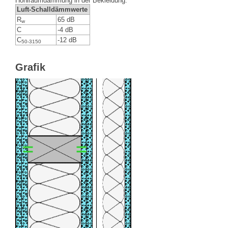
Hohlraumdämmung in der Bekleidung.
Luft-Schalldämmwerte
R
65 dB
w
C
-4 dB
C
-12 dB
50-3150
Grafik