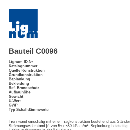
Bauteil C0096
Lignum ID-№
Katalognummer
Quelle Konstruktion
Grundkonstruktion
Beplankung
Bekleidung
Ref. Brandschutz
Aufbauhöhe
Gewicht
U-Wert
GWP
Typ Schalldämmwerte
Trennwand einschalig mit einer Tragkonstruktion bestehend aus Stände
Strömungswiderstand [r] von 5≤ r ≤50 kPa s/m². Beplankung beidseitig, l