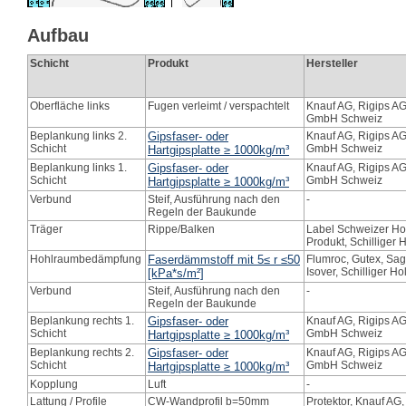
Aufbau
Schicht
Produkt
Hersteller
Oberfläche links
Fugen verleimt / verspachtelt
Knauf AG, Rigips A
GmbH Schweiz
Beplankung links 2.
Gipsfaser- oder
Knauf AG, Rigips A
Schicht
GmbH Schweiz
Hartgipsplatte ≥ 1000kg/m³
Beplankung links 1.
Gipsfaser- oder
Knauf AG, Rigips A
Schicht
GmbH Schweiz
Hartgipsplatte ≥ 1000kg/m³
Verbund
Steif, Ausführung nach den
-
Regeln der Baukunde
Träger
Rippe/Balken
Label Schweizer Ho
Produkt, Schilliger 
Hohlraumbedämpfung
Faserdämmstoff mit 5≤ r ≤50
Flumroc, Gutex, Sage
Isover, Schilliger Ho
[kPa*s/m²]
Verbund
Steif, Ausführung nach den
-
Regeln der Baukunde
Beplankung rechts 1.
Gipsfaser- oder
Knauf AG, Rigips A
Schicht
GmbH Schweiz
Hartgipsplatte ≥ 1000kg/m³
Beplankung rechts 2.
Gipsfaser- oder
Knauf AG, Rigips A
Schicht
GmbH Schweiz
Hartgipsplatte ≥ 1000kg/m³
Kopplung
Luft
-
Lattung / Profile
CW-Wandprofil b=50mm
Protektor, Knauf AG