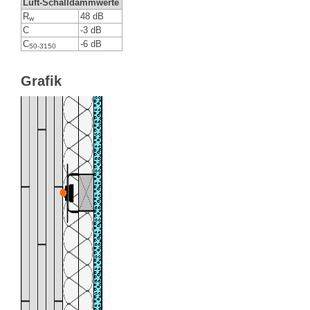
Luft-Schalldämmwerte
R
48 dB
w
C
-3 dB
C
-6 dB
50-3150
Grafik