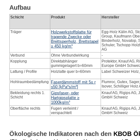
Aufbau
Schicht
Produkt
Hersteller
Träger
Holzwerkstoffplatte für
Egg-Holz Kälin AG, St
Group, Kaufmann Oberh
tragende Zwecke oder
Binderholz, Novatop, S
Brettsperrholz, Brettstapel
Schuler, Tschopp Holzb
≥ 450 kg/m³
AG
Verbund
Ohne Verbundwirkung
-
Kopplung
Direktabhänger
Protektor, Knauf AG, 
gummigelagert b=60mm
Europe GmbH Schwei
Lattung / Profile
Holzlatte quer b=60mm
Label Schweizer Holz,
Hohlraumbedämpfung
Faserdämmstoff mit 5≤ r
Flumroc, Gutex, Sager,
Isover, Schilliger Holz
≤50 [kPa*s/m²]
Bekleidung rechts 1.
Gipsfaser- oder
Knauf AG, Rigips AG,
Schicht
GmbH Schweiz
Hartgipsplatte ≥
1000kg/m³
Oberfläche rechts
Fugen verleimt /
Knauf AG, Rigips AG,
verspachtelt
GmbH Schweiz
Ökologische Indikatoren nach den
KBOB Öko