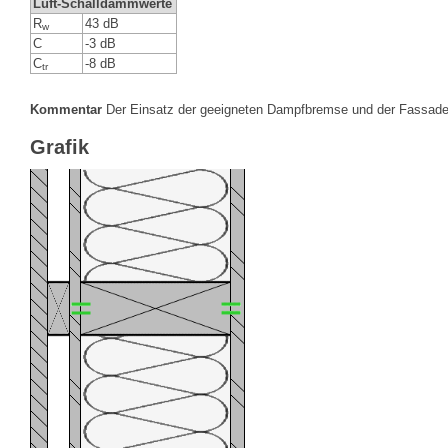
Luft-Schalldämmwerte
R
43 dB
w
C
-3 dB
C
-8 dB
tr
Kommentar
Der Einsatz der geeigneten Dampfbremse und der Fassaden
Grafik