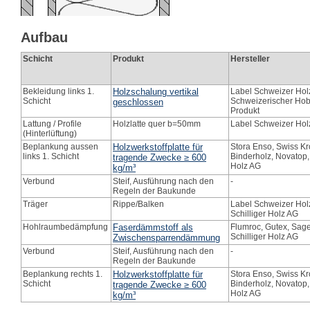
Aufbau
Schicht
Produkt
Hersteller
Bekleidung links 1.
Holzschalung vertikal
Label Schweizer Hol
Schicht
Schweizerischer Hob
geschlossen
Produkt
Lattung / Profile
Holzlatte quer b=50mm
Label Schweizer Hol
(Hinterlüftung)
Beplankung aussen
Holzwerkstoffplatte für
Stora Enso, Swiss Kr
links 1. Schicht
Binderholz, Novatop, 
tragende Zwecke ≥ 600
Holz AG
kg/m³
Verbund
Steif, Ausführung nach den
-
Regeln der Baukunde
Träger
Rippe/Balken
Label Schweizer Hol
Schilliger Holz AG
Hohlraumbedämpfung
Faserdämmstoff als
Flumroc, Gutex, Sager
Schilliger Holz AG
Zwischensparrendämmung
Verbund
Steif, Ausführung nach den
-
Regeln der Baukunde
Beplankung rechts 1.
Holzwerkstoffplatte für
Stora Enso, Swiss Kr
Schicht
Binderholz, Novatop, 
tragende Zwecke ≥ 600
Holz AG
kg/m³