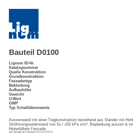
Bauteil D0100
Lignum ID-№
Katalognummer
Quelle Konstruktion
Grundkonstruktion
Fassadentyp
Bekleidung
Aufbauhöhe
Gewicht
U-Wert
GWP
Typ Schalldämmwerte
Aussenwand mit einer Tragkonstruktion bestehend aus Ständer mit Hoh
Ströhmungswiderstand von 5≤ r ≤50 kPa s/m². Beplankung aussen & inne
Hinterlüftete Fassade.