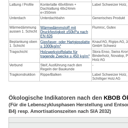
Lattung / Profile
Konterlatte 48x48mm +
Label Schweizer Holz,
Dachlattung 48x24mm
e=350mm
Unterdach
Unterdachbahn
Generisches Produkt
Wärmedämmung
Wärmedämmstoff mit
Flumroc, Gutex
aussen 1. Schicht
Druckfestigkeit ≥50kPa nach
EN 826
Beplankung oben
Gipsfaser- oder Hartgipsplatte
Knauf AG, Rigips AG, 
1. Schicht
GmbH Schweiz
≥ 1000kg/m³
Tragschicht
Holzwerkstoffplatte für
Stora Enso, Swiss Kron
Binderholz, Novatop, Pi
tragende Zwecke ≥ 450 kg/m³
Holz AG
Verbund
Steif, Ausführung nach den
-
Regeln der Baukunde
Tragkonstruktion
Rippe/Balken
Label Schweizer Holz,
Schilliger Holz AG
Ökologische Indikatoren nach den
KBOB Öko
(Für die Lebenszyklusphasen Herstellung und Entso
B4) resp. Amortisationszeiten nach SIA 2032)