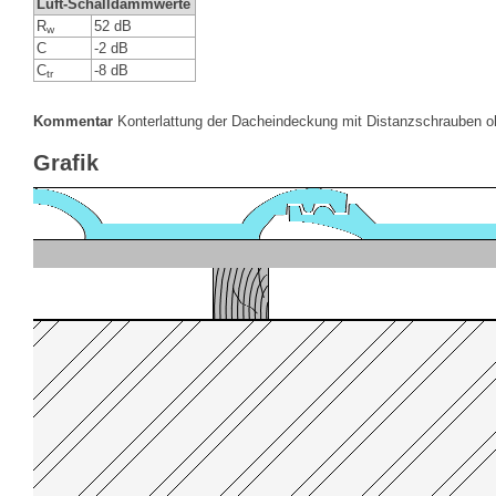
Luft-Schalldämmwerte
R
52 dB
w
C
-2 dB
C
-8 dB
tr
Kommentar
Konterlattung der Dacheindeckung mit Distanzschrauben o
Grafik