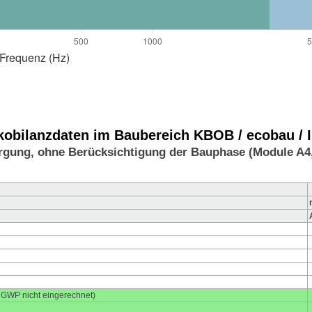
bilanzdaten im Baubereich KBOB / ecobau / IP
rgung, ohne Berücksichtigung der Bauphase (Module A4
PE_RE_pro)
E_RM_pro)
utzt (PE_NRE_pro)
den (PE_NRM_pro)
m GWP nicht eingerechnet)