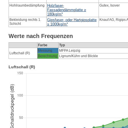
Hohlraumbedämpfung
Holzfaser-
Gutex, Isover
Fassadendämmplatte ≥
180kg/m³
Bekleidung rechts 1.
Gipsfaser- oder Hartgipsplatte
Knauf AG, Rigips
Schicht
≥ 1000kg/m³
Werte nach Frequenzen
Farbe
Typ
Messung
MFPA Leipzig
Luftschall (R)
Berechnung
Lignum/Kühn und Blickle
Luftschall (R)