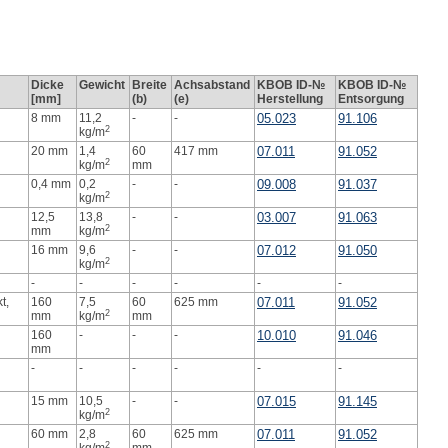
Dicke
Gewicht
Breite
Achsabstand
KBOB ID-№
KBOB ID-№
[mm]
(b)
(e)
Herstellung
Entsorgung
8 mm
11,2
-
-
05.023
91.106
2
kg/m
20 mm
1,4
60
417 mm
07.011
91.052
2
kg/m
mm
0,4 mm
0,2
-
-
09.008
91.037
2
kg/m
12,5
13,8
-
-
03.007
91.063
2
mm
kg/m
16 mm
9,6
-
-
07.012
91.050
2
kg/m
-
-
-
-
-
-
t,
160
7,5
60
625 mm
07.011
91.052
2
mm
kg/m
mm
160
-
-
-
10.010
91.046
mm
-
-
-
-
-
-
15 mm
10,5
-
-
07.015
91.145
2
kg/m
60 mm
2,8
60
625 mm
07.011
91.052
2