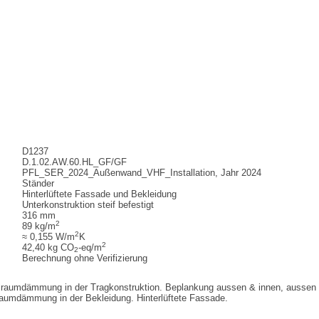
D1237
D.1.02.AW.60.HL_GF/GF
PFL_SER_2024_Außenwand_VHF_Installation, Jahr 2024
Ständer
Hinterlüftete Fassade und Bekleidung
Unterkonstruktion steif befestigt
316 mm
2
89 kg/m
2
≈ 0,155 W/m
K
2
42,40 kg CO
-eq/m
2
Berechnung ohne Verifizierung
hlraumdämmung in der Tragkonstruktion. Beplankung aussen & innen, aussen
lraumdämmung in der Bekleidung. Hinterlüftete Fassade.