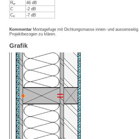
R
46 dB
w
C
-2 dB
C
-7 dB
tr
Kommentar
Montagefuge mit Dichtungsmasse innen- und aussenseitig.
Projektbezogen zu klären.
Grafik