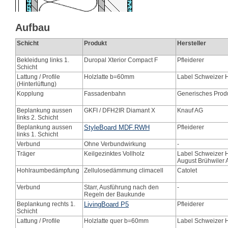
Aufbau
Schicht
Produkt
Hersteller
Bekleidung links 1.
Duropal Xterior Compact F
Pfleiderer
Schicht
Lattung / Profile
Holzlatte b=60mm
Label Schweizer H
(Hinterlüftung)
Kopplung
Fassadenbahn
Generisches Prod
Beplankung aussen
GKFI / DFH2IR Diamant X
Knauf AG
links 2. Schicht
Beplankung aussen
StyleBoard MDF.RWH
Pfleiderer
links 1. Schicht
Verbund
Ohne Verbundwirkung
-
Träger
Keilgezinktes Vollholz
Label Schweizer H
August Brühwiler 
Hohlraumbedämpfung
Zellulosedämmung climacell
Catolet
Verbund
Starr, Ausführung nach den
-
Regeln der Baukunde
Beplankung rechts 1.
LivingBoard P5
Pfleiderer
Schicht
Lattung / Profile
Holzlatte quer b=60mm
Label Schweizer H