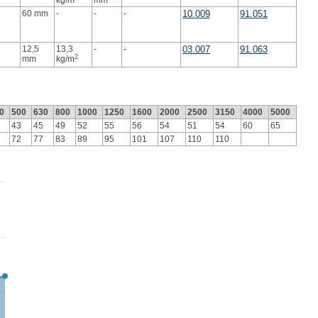
kg/m
mm
60 mm
-
-
-
10.009
91.051
12,5
13,3
-
-
03.007
91.063
2
mm
kg/m
0
500
630
800
1000
1250
1600
2000
2500
3150
4000
5000
43
45
49
52
55
56
54
51
54
60
65
72
77
83
89
95
101
107
110
110