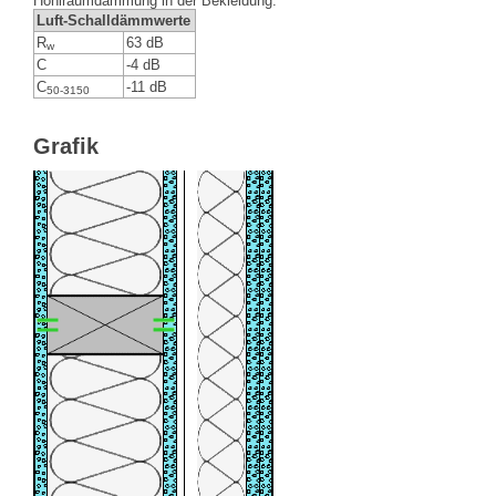
Hohlraumdämmung in der Bekleidung.
Luft-Schalldämmwerte
R
63 dB
w
C
-4 dB
C
-11 dB
50-3150
Grafik