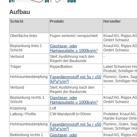
Aufbau
Schicht
Produkt
Hersteller
Oberfläche links
Fugen verleimt / verspachtelt
Knauf AG, Rigips A
GmbH Schweiz
Beplankung links 1.
Gipsfaser- oder
Knauf AG, Rigips A
Schicht
GmbH Schweiz
Hartgipsplatte ≥ 1000kg/m³
Verbund
Steif, Ausführung nach den
-
Regeln der Baukunde
Träger
Rippe/Balken
Label Schweizer Ho
Produkt, Schilliger 
Hohlraumbedämpfung
Faserdämmstoff mit 5≤ r ≤50
Flumroc, Gutex, Sage
Isover, Schilliger Ho
[kPa*s/m²]
Verbund
Steif, Ausführung nach den
-
Regeln der Baukunde
Beplankung rechts 1.
Gipsfaser- oder
Knauf AG, Rigips A
Schicht
GmbH Schweiz
Hartgipsplatte ≥ 1000kg/m³
Kopplung
Luft
-
Lattung / Profile
CW-Wandprofil b=50mm
Protektor, Knauf AG
Hardie Europe Gmb
Hohlraumbedämpfung
Faserdämmstoff mit 5≤ r ≤50
Flumroc, Gutex, Sage
Isover, Schilliger Ho
[kPa*s/m²]
Bekleidung rechts 1.
Gipsfaser- oder
Knauf AG, Rigips A