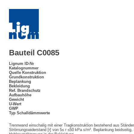
Bauteil C0085
Lignum ID-№
Katalognummer
Quelle Konstruktion
Grundkonstruktion
Beplankung
Bekleidung
Ref. Brandschutz
Aufbauhöhe
Gewicht
U-Wert
GWP
Typ Schalldämmwerte
Trennwand einschalig mit einer Tragkonstruktion bestehend aus Stände
Strömungswiderstand [r] von 5≤ r ≤50 kPa s/m². Beplankung beidseitig, l