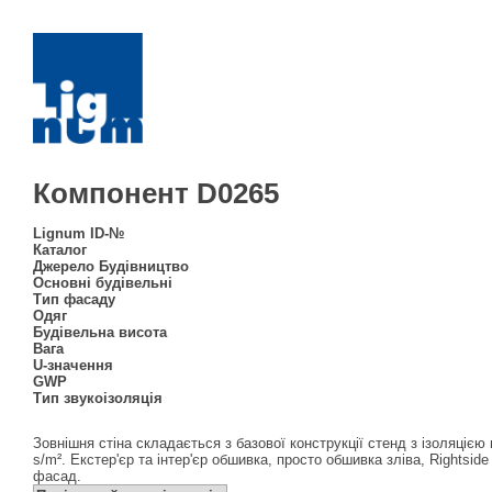
Компонент D0265
Lignum ID-№
Каталог
Джерело Будівництво
Основні будівельні
Тип фасаду
Одяг
Будівельна висота
Вага
U-значення
GWP
Тип звукоізоляція
Зовнішня стіна складається з базової конструкції стенд з ізоляцією 
s/m². Екстер'єр та інтер'єр обшивка, просто обшивка зліва, Rightsi
фасад.