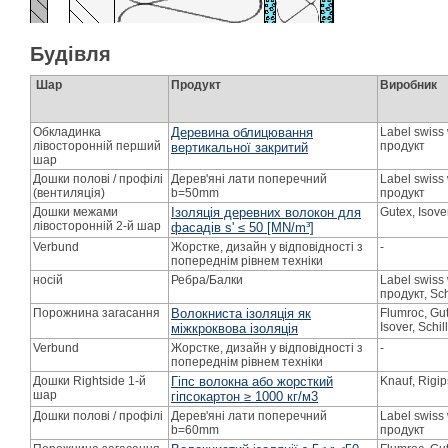
Будівля
Шар
Продукт
Виробник
Обкладинка
Деревина облицювання
Label swiss
лівосторонній перший
продукт
вертикальної закритий
шар
Дошки полові / профілі
Дерев'яні лати поперечний
Label swiss
(вентиляція)
b=50mm
продукт
Дошки межами
Ізоляція деревних волокон для
Gutex, Isove
лівосторонній 2-й шар
фасадів s' ≤ 50 [MN/m³]
Verbund
Жорстке, дизайн у відповідності з
-
попереднім рівнем техніки
носій
Ребра/Балки
Label swiss
продукт, Sch
Порожнина загасання
Волокниста ізоляція як
Flumroc, Gut
Isover, Schil
міжкроквова ізоляція
Verbund
Жорстке, дизайн у відповідності з
-
попереднім рівнем техніки
Дошки Rightside 1-й
Гіпс волокна або жорсткий
Knauf, Rigip
шар
гіпсокартон ≥ 1000 кг/м3
Дошки полові / профілі
Дерев'яні лати поперечний
Label swiss
b=60mm
продукт