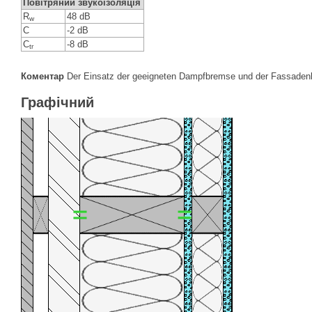
Повітряний звукоізоляція
R
48 dB
w
C
-2 dB
C
-8 dB
tr
Коментар
Der Einsatz der geeigneten Dampfbremse und der Fassadenba
Графічний