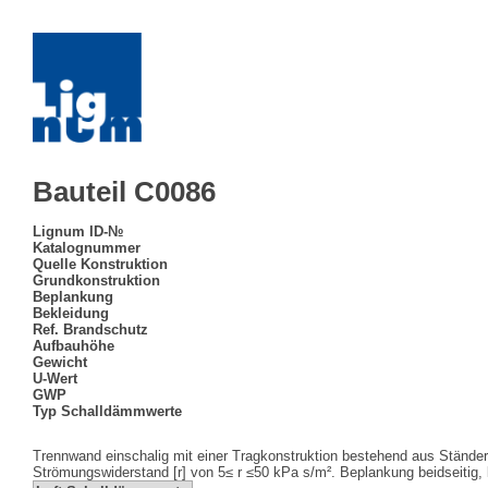
Bauteil C0086
Lignum ID-№
Katalognummer
Quelle Konstruktion
Grundkonstruktion
Beplankung
Bekleidung
Ref. Brandschutz
Aufbauhöhe
Gewicht
U-Wert
GWP
Typ Schalldämmwerte
Trennwand einschalig mit einer Tragkonstruktion bestehend aus Stände
Strömungswiderstand [r] von 5≤ r ≤50 kPa s/m². Beplankung beidseitig, 