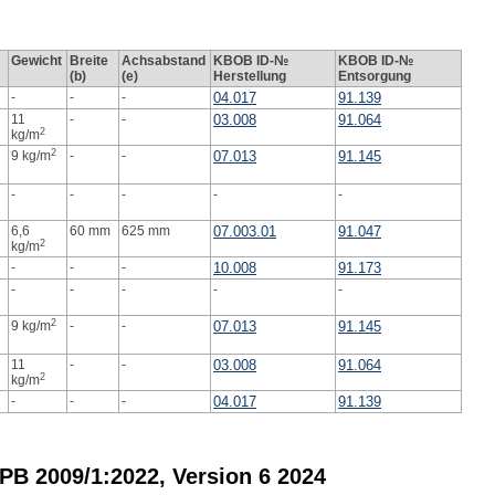
Gewicht
Breite
Achsabstand
KBOB ID-№
KBOB ID-№
(b)
(e)
Herstellung
Entsorgung
-
-
-
04.017
91.139
11
-
-
03.008
91.064
2
kg/m
2
9 kg/m
-
-
07.013
91.145
-
-
-
-
-
6,6
60 mm
625 mm
07.003.01
91.047
2
kg/m
-
-
-
10.008
91.173
-
-
-
-
-
2
9 kg/m
-
-
07.013
91.145
11
-
-
03.008
91.064
2
kg/m
-
-
-
04.017
91.139
B 2009/1:2022, Version 6 2024