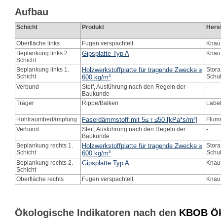
Aufbau
Schicht
Produkt
Herst
Oberfläche links
Fugen verspachtelt
Knauf
Beplankung links 2.
Gipsplatte Typ A
Knauf
Schicht
Beplankung links 1.
Holzwerkstoffplatte für tragende Zwecke ≥
Stora
Schicht
Schul
600 kg/m³
Verbund
Steif, Ausführung nach den Regeln der
-
Baukunde
Träger
Rippe/Balken
Label
Hohlraumbedämpfung
Faserdämmstoff mit 5≤ r ≤50 [kPa*s/m²]
Flumr
Verbund
Steif, Ausführung nach den Regeln der
-
Baukunde
Beplankung rechts 1.
Holzwerkstoffplatte für tragende Zwecke ≥
Stora
Schicht
Schul
600 kg/m³
Beplankung rechts 2.
Gipsplatte Typ A
Knauf
Schicht
Oberfläche rechts
Fugen verspachtelt
Knauf
Ökologische Indikatoren nach den
KBOB Öko