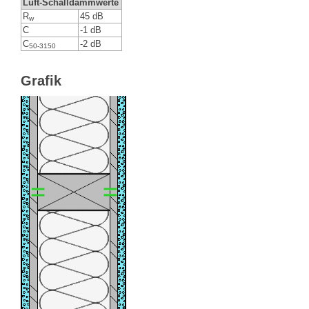
Luft-Schalldämmwerte
R
45 dB
w
C
-1 dB
C
-2 dB
50-3150
Grafik