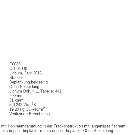
C0086
C.1.01.O0
Lignum, Jahr 2016
Ständer
Beplankung beidseitig
Ohne Bekleidung
Lignum Dok. 4.1, Tabelle: 442
200 mm
2
51 kg/m
2
≈ 0,242 W/m
K
2
19,20 kg CO
-eq/m
2
Verifizierte Berechnung
r mit Hohlraumdämmung in der Tragkonstruktion mit längenspezifischem
links doppelt beplankt, rechts doppelt beplankt. Ohne Bekleidung.