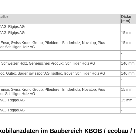
eller
Dicke
[mm]
 AG, Rigips AG
-
 AG, Rigips AG
15 mm
 Enso, Swiss Krono Group, Pfleiderer, Binderholz, Novatop, Pius
15 mm
er, Schilliger Holz AG
-
 Schweizer Holz, Generisches Produkt, Schilliger Holz AG
140 mm
oc, Gutex, Sager, swisspor AG, Isofloc, Isover, Schilliger Holz AG
140 mm
-
 Enso, Swiss Krono Group, Pfleiderer, Binderholz, Novatop, Pius
15 mm
er, Schilliger Holz AG
 AG, Rigips AG
15 mm
 AG, Rigips AG
-
bilanzdaten im Baubereich KBOB / ecobau / IP