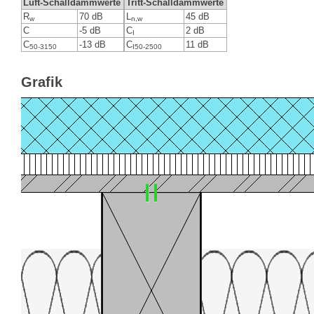
Luft-Schalldämmwerte
Tritt-Schalldämmwerte
R
70 dB
L
45 dB
w
n,w
C
-5 dB
C
2 dB
I
C
-13 dB
C
11 dB
50-3150
I50-2500
Grafik