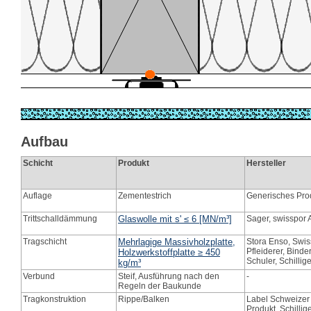
Aufbau
Schicht
Produkt
Hersteller
Auflage
Zementestrich
Generisches Pro
Trittschalldämmung
Glaswolle mit s' ≤ 6 [MN/m³]
Sager, swisspor A
Tragschicht
Mehrlagige Massivholzplatte,
Stora Enso, Swis
Pfleiderer, Binde
Holzwerkstoffplatte ≥ 450
Schuler, Schillig
kg/m³
Verbund
Steif, Ausführung nach den
-
Regeln der Baukunde
Tragkonstruktion
Rippe/Balken
Label Schweizer
Produkt, Schillig