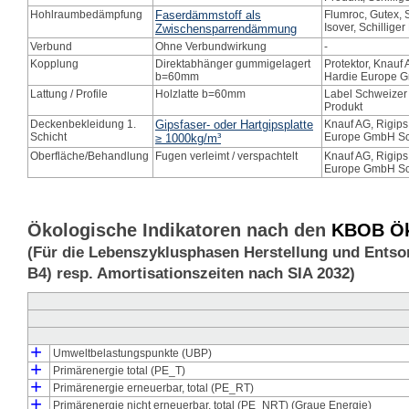
Hohlraumbedämpfung
Faserdämmstoff als
Flumroc, Gutex, 
Isover, Schillige
Zwischensparrendämmung
Verbund
Ohne Verbundwirkung
-
Kopplung
Direktabhänger gummigelagert
Protektor, Knauf
b=60mm
Hardie Europe 
Lattung / Profile
Holzlatte b=60mm
Label Schweizer
Produkt
Deckenbekleidung 1.
Gipsfaser- oder Hartgipsplatte
Knauf AG, Rigip
Schicht
Europe GmbH S
≥ 1000kg/m³
Oberfläche/Behandlung
Fugen verleimt / verspachtelt
Knauf AG, Rigip
Europe GmbH S
Ökologische Indikatoren nach den
KBOB Öko
(Für die Lebenszyklusphasen Herstellung und Entso
B4) resp. Amortisationszeiten nach SIA 2032)
+
Umweltbelastungspunkte (UBP)
┣
┗
+
Umweltbelastungspunkte Herstellung (UBP_pro)
Umweltbelastungspunkte Entsorgung (UBP_dis)
Primärenergie total (PE_T)
┣
┃
┃
┗
┣
┗
+
Primärenergie Herstellung (PE_pro)
Primärenergie Entsorgung (PE_dis)
Primärenergie Herstellung, energetisch genutzt (PE_E_pro)
Primärenergie Herstellung, stofflich gebunden (PE_M_pro)
Primärenergie erneuerbar, total (PE_RT)
┣
┃
┃
┗
┣
┗
+
Primärenergie erneuerbar Herstellung total (PE_RT_pro)
Primärenergie erneuerbar Entsorgung (PE_RT_dis)
Primärenergie erneuerbar Herstellung, energetisch genutzt (
Primärenergie erneuerbar Herstellung, stofflich gebunden (P
Primärenergie nicht erneuerbar, total (PE_NRT) (Graue Energie)